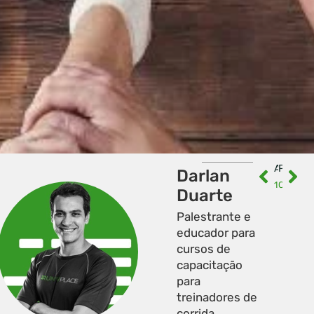
ANTERIOR
PRÓXIMO
Darlan
10 alimentos para corredores que fazem diferença
Conheça 4 motivos para começar seu treino de corrida hoje!
Duarte
Palestrante e
educador para
cursos de
capacitação
para
treinadores de
corrida,