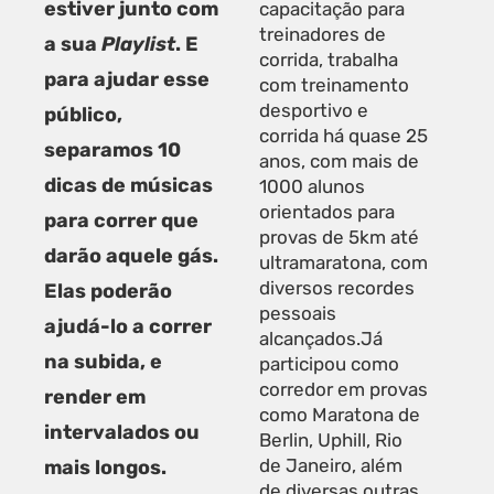
estiver junto com
capacitação para
treinadores de
a sua
Playlist
. E
corrida, trabalha
para ajudar esse
com treinamento
desportivo e
público,
corrida há quase 25
separamos 10
anos, com mais de
dicas de músicas
1000 alunos
orientados para
para correr que
provas de 5km até
darão aquele gás.
ultramaratona, com
diversos recordes
Elas poderão
pessoais
ajudá-lo a correr
alcançados.Já
na subida, e
participou como
corredor em provas
render em
como Maratona de
intervalados ou
Berlin, Uphill, Rio
de Janeiro, além
mais longos.
de diversas outras