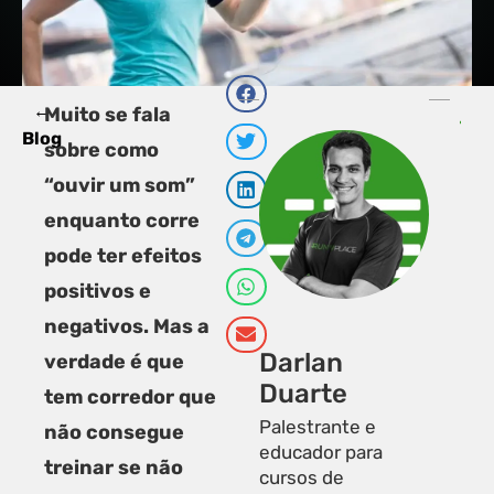
←
PRÓXI
A
Muito se fala
Quais ma
C
Blog
sobre como
“ouvir um som”
enquanto corre
pode ter efeitos
positivos e
negativos. Mas a
Darlan
verdade é que
Duarte
tem corredor que
Palestrante e
não consegue
educador para
treinar se não
cursos de