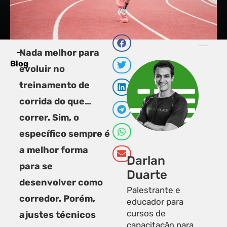
←
PRÓXI
Nada melhor para
Corrida 
C
Blog
evoluir no
treinamento de
corrida do que…
correr. Sim, o
específico sempre é
a melhor forma
Darlan
para se
Duarte
desenvolver como
Palestrante e
corredor. Porém,
educador para
cursos de
ajustes técnicos
capacitação para