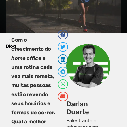
←
PRÓXI
A
Com o
Corrida 
L
Blog
crescimento do
home office
e
uma rotina cada
vez mais remota,
muitas pessoas
estão revendo
Darlan
seus horários e
Duarte
formas de correr.
Palestrante e
Qual a melhor
educador para