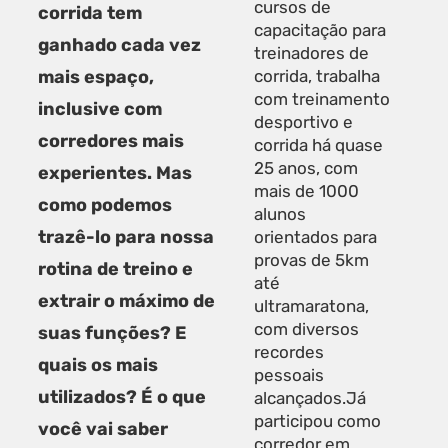
cursos de
corrida tem
capacitação para
ganhado cada vez
treinadores de
mais espaço,
corrida, trabalha
com treinamento
inclusive com
desportivo e
corredores mais
corrida há quase
25 anos, com
experientes. Mas
mais de 1000
como podemos
alunos
trazê-lo para nossa
orientados para
provas de 5km
rotina de treino e
até
extrair o máximo de
ultramaratona,
com diversos
suas funções? E
recordes
quais os mais
pessoais
utilizados? É o que
alcançados.Já
participou como
você vai saber
corredor em