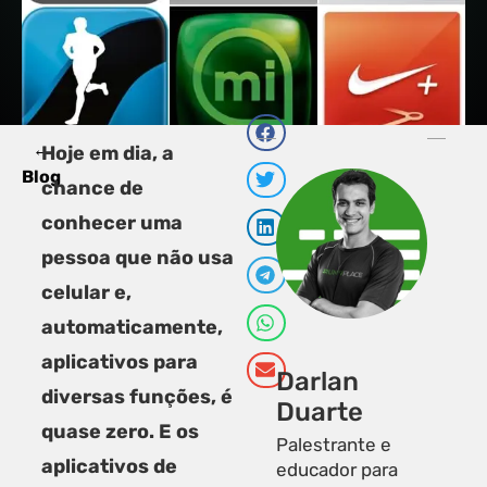
←
PRÓXI
Hoje em dia, a
Corrida 
V
Blog
chance de
conhecer uma
pessoa que não usa
celular e,
automaticamente,
aplicativos para
Darlan
diversas funções, é
Duarte
quase zero. E os
Palestrante e
aplicativos de
educador para