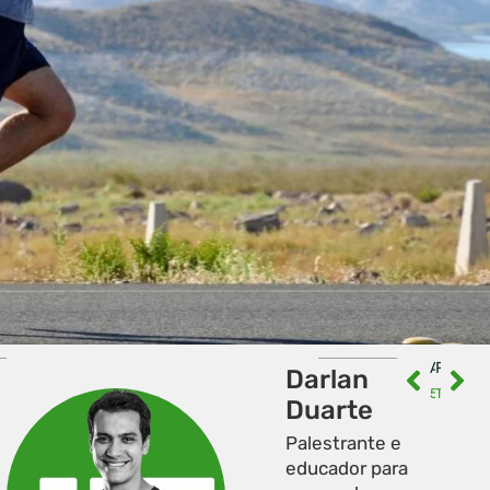
ANTERIOR
PRÓXIMO
Darlan
5 pontos essenciais na alimentação para sua corrida
Treinamento de corrida: Posso correr todos os dias?
Duarte
Palestrante e
educador para