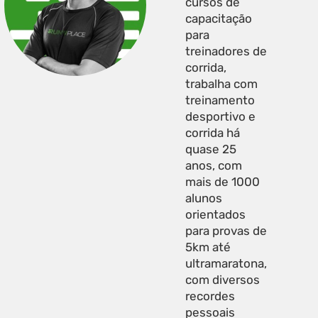
cursos de
capacitação
para
treinadores de
corrida,
trabalha com
treinamento
desportivo e
corrida há
quase 25
anos, com
mais de 1000
alunos
orientados
para provas de
5km até
ultramaratona,
com diversos
recordes
pessoais