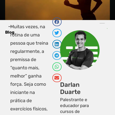
←
PRÓXI
A
Muitas vezes, na
5 pontos
T
Blog
rotina de uma
pessoa que treina
regularmente, a
premissa de
“quanto mais,
melhor” ganha
Darlan
força. Seja como
Duarte
iniciante na
Palestrante e
prática de
educador para
exercícios físicos,
cursos de