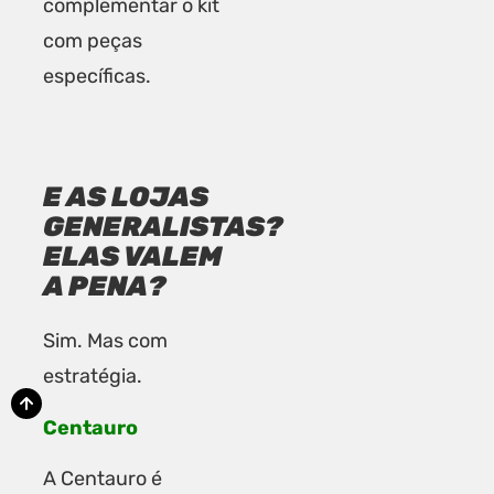
complementar o kit
com peças
específicas.
E AS LOJAS
GENERALISTAS?
ELAS VALEM
A PENA?
Sim. Mas com
estratégia.
Centauro
A Centauro é