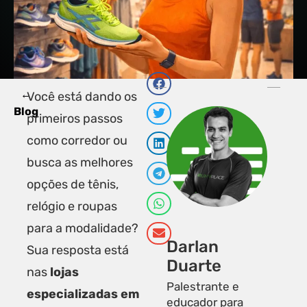
←
PRÓXI
A
Você está dando os
Circuito
5
Blog
primeiros passos
como corredor ou
busca as melhores
opções de tênis,
relógio e roupas
para a modalidade?
Darlan
Sua resposta está
Duarte
nas
lojas
Palestrante e
especializadas em
educador para