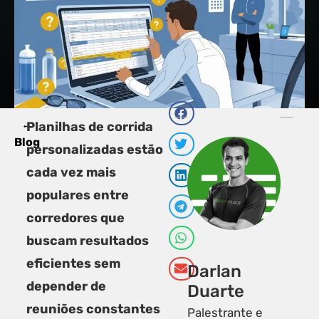
←
PRÓXI
Planilhas de corrida
Estratég
C
Blog
personalizadas estão
cada vez mais
populares entre
corredores que
buscam resultados
eficientes sem
Darlan
depender de
Duarte
reuniões constantes
Palestrante e