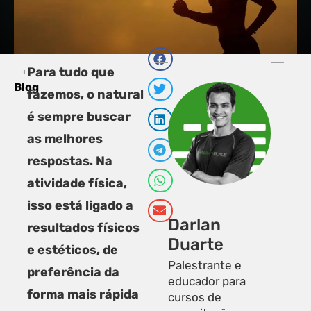
←
PRÓXI
A
Para tudo que
Minha pr
4
Blog
fazemos, o natural
é sempre buscar
as melhores
respostas. Na
atividade física,
isso está ligado a
Darlan
resultados físicos
Duarte
e estéticos, de
Palestrante e
preferência da
educador para
forma mais rápida
cursos de