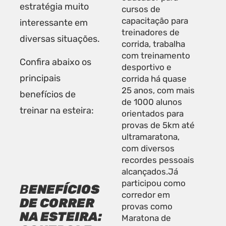
estratégia muito
cursos de
capacitação para
interessante em
treinadores de
diversas situações.
corrida, trabalha
com treinamento
Confira abaixo os
desportivo e
principais
corrida há quase
25 anos, com mais
benefícios de
de 1000 alunos
treinar na esteira:
orientados para
provas de 5km até
ultramaratona,
com diversos
recordes pessoais
alcançados.Já
participou como
B
ENEFÍCIOS
corredor em
DE CORRER
provas como
NA ESTEIRA:
Maratona de