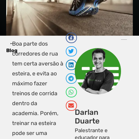
←
PRÓXI
A
Boa parte dos
Por que 
T
Blog
corredores de rua
tem certa aversão à
esteira, e evita ao
máximo fazer
treinos de corrida
dentro da
Darlan
academia. Porém,
Duarte
treinar na esteira
Palestrante e
pode ser uma
educador para